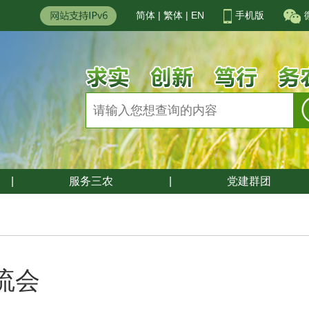
简体
|
繁体
|
EN
手机版
|
服务三农
|
党建群团
流会