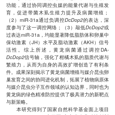
功能，通过协同调控虫媒的能量代谢与生殖发
育，促进带菌木虱生殖力提升及病菌增殖；
（2）miR-31a通过负调控
DcDop2
的表达，深
度参与了这一调控网络；（3）敲低
DcDop2
或
过表达miR-31a，均能显著降低脂肪体和卵巢中
保幼激素（JH）水平及脂动激素（AKH）信号
活性。综上所述，黄龙病菌通过调控DA-
DcDop2
信号轴，强化了柑橘木虱的脂质代谢与
繁殖力，从而为自身的高效扩增创造了有利条
件。成果深刻揭示了黄龙病菌增殖与媒介昆虫卵
巢发育之间的协同进化机制，拓展了植物病原体
与媒介昆虫分子互作领域的认知边界，同时也为
黄龙病的绿色精准防控提供了极具潜力的新靶点
与新策略。
本研究得到了国家自然科学基金面上项目