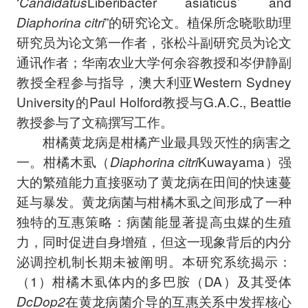
‘
Candidatus
Liberibacter asiaticus’ and
Diaphorina citri
”的研究论文。植保所念晓歌助理
研究员为论文第一作者，张松斗副研究员为论文
通讯作者；华南农业大学何余容教授和岑伊静副
教授全程参与指导，澳大利亚Western Sydney
University的Paul Holford教授与G.A.C., Beattie
教授参与了文稿撰写工作。
柑橘黄龙病是柑橘产业最具毁灭性的病害之
一。柑橘木虱（
Diaphorina citri
Kuwayama）强
大的繁殖能力直接驱动了黄龙病在田间的快速蔓
延与暴发。黄龙病菌与柑橘木虱之间形成了一种
独特的互惠策略：病菌能显著提高虫媒的生殖
力，同时促进自身增殖，但这一现象背后的内分
泌调控机制长期未被阐明。本研究系统揭示：
（1）柑橘木虱体内的多巴胺（DA）及其受体
DcDop2
在黄龙病菌介导的互惠关系中发挥核心