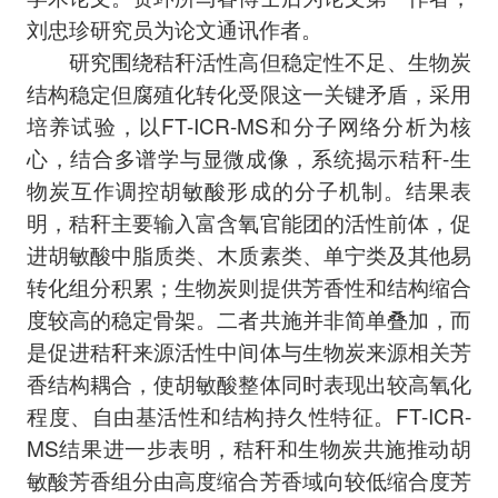
刘忠珍研究员为论文通讯作者。
研究围绕秸秆活性高但稳定性不足、生物炭
结构稳定但腐殖化转化受限这一关键矛盾，采用
培养试验，以FT-ICR-MS和分子网络分析为核
心，结合多谱学与显微成像，系统揭示秸秆-生
物炭互作调控胡敏酸形成的分子机制。结果表
明，秸秆主要输入富含氧官能团的活性前体，促
进胡敏酸中脂质类、木质素类、单宁类及其他易
转化组分积累；生物炭则提供芳香性和结构缩合
度较高的稳定骨架。二者共施并非简单叠加，而
是促进秸秆来源活性中间体与生物炭来源相关芳
香结构耦合，使胡敏酸整体同时表现出较高氧化
程度、自由基活性和结构持久性特征。FT-ICR-
MS结果进一步表明，秸秆和生物炭共施推动胡
敏酸芳香组分由高度缩合芳香域向较低缩合度芳