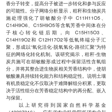
香分子转变，提高分子被进一步转化和参与反应
的可能性。分子网络分析显示，秸秆和生物炭共
施处理强化了胡敏酸分子中 C
11
H
11
O
5
、
C
14
H
9
O
6
、C
15
H
9
O
5
等含氧芳香中间体在分
子核心转化链后期，向 C
15
H
15
O
3
、
C
14
H
19
O
2
和 C
12
H
17
O
2
等低氧终端分子汇
聚，形成以“氧化活化-脱氧氢化-路径汇聚”为特
征的网络化转化机制。该研究揭示，秸秆-生物
炭共施可在胡敏酸形成过程中保留活性含氧组
分，并将其整合进生物炭相关芳香结构中，使胡
敏酸兼具持续转化能力和结构稳定性。说明土壤
有机质稳定化不仅取决于难降解组分积累，更取
决于活性组分在芳香稳定结构中的再分配、嵌入
与保留。
以上研究得到国家自然科学基金
（42207316）、广东省农业科学院低碳农业与