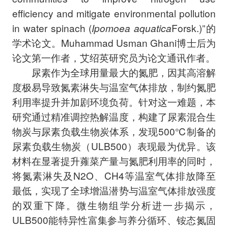
efficiency and mitigate environmental pollution
in water spinach (
Ipomoea aquatica
Forsk.)”的
学术论文。Muhammad Usman Ghani博士后为
论文第一作者，艾绍英研究员为论文通讯作者。
尿素作为全球用量最大的氮肥，因其高溶解
度极易导致氮素淋失与温室气体排放，制约氮肥
利用率提升并加剧环境负荷。针对这一难题，本
研究通过精准调控热解温度，构建了尿素混合生
物炭与尿素负载生物炭体系，发现500℃制备的
尿素负载生物炭（ULB500）表现最为优异。该
材料在显著提升蕹菜产量与氮肥利用率的同时，
将氮素淋失及N
2
O、CH
4
等温室气体排放降至
最低，实现了全球增温潜势与温室气体排放强度
的双重下降。微生物组学分析进一步揭示，
ULB500能特异性富集参与养分循环、铵态氮固