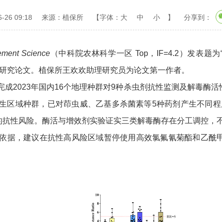
26 09:18
来源：植保所
【字体：
大
中
小
】
分享到：
ement Science
（中科院农林科学一区 Top，IF=4.2）发表题为“Resistance
es in China”的研究论文。植保所王欢欢助理研究员为论文第一作者。
2023年国内16个地理种群对9种杀虫剂抗性监测及解毒酶
生区域种群，已对茚虫威、乙基多杀菌素等5种药剂产生不同
临较高的抗性风险。酶活与增效剂实验证实三类解毒酶存在分工调控
据，建议在抗性高风险区域暂停使用高效氯氟氰菊酯和乙酰甲