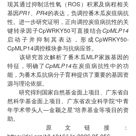
现其通过抑制活性氧（ROS）积累及病程相关
基因
PR1
、
PR4
的表达，负调控番木瓜炭疽病抗
性。进一步研究证明，正向调控炭疽病抗性的关
键转录因子CpWRKY50可直接结合
CpMLP14
启动子并抑制其表达，形成CpWRKY50-
CpMLP14调控模块参与抗病应答。
该研究首次解析了番木瓜MLP家族基因的
特征，明确了
CpMLP14
在炭疽病抗性中的功
能，为番木瓜抗病分子育种提供了重要的基因资
源与理论依据。
研究得到国家自然基金面上项目、广东省自
然科学基金面上项目、广东省农业科学院“中青
年学术带头人—金颖之星”培养基金等项目的资
助。
原文链接：
https://doi.org/10.1016/j.jia.2026.05.056