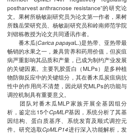
postharvest anthracnose resistance”的研究论
文。果树所杨敏副研究员为论文第一作者，果树
所魏岳荣研究员、杨敏副研究员和岭南师范学院
刘锴栋教授为论文共同通讯作者。
番木瓜(
Carica papaya
L.)是热带、亚热带最
畅销的水果之一，兼具营养和药用价值，但炭疽
病严重影响其品质和产量，已成为制约产业发展
的关键因素。主要乳胶蛋白（MLPs）是多种植
物防御反应中的关键组分，其在番木瓜炭疽病抗
性中的作用尚不清楚，因此研究MLPs的功能与
调控机制具有重要意义。
团队对番木瓜MLP家族开展全基因组分
析，鉴定出15个
CpMLP
基因，系统分析了其基
因结构、蛋白质基序、系统发育及顺式调控元
件。研究选取
CpMLP14
进行深入功能解析，发