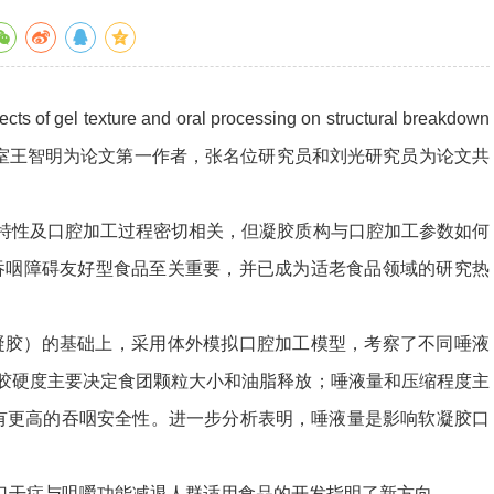
 texture and oral processing on structural breakdown
的研究性论文。加工所功能食品研究室王智明为论文第一作者，张名位研究员和刘光研究员为论文共
性及口腔加工过程密切相关，但凝胶质构与口腔加工参数如何
吞咽障碍友好型食品至关重要，并已成为适老食品领域的研究热
凝胶）的基础上，采用体外模拟口腔加工模型，考察了不同唾液
胶硬度主要决定食团颗粒大小和油脂释放；唾液量和压缩程度主
有更高的吞咽安全性。进一步分析表明，唾液量是影响软凝胶口
干症与咀嚼功能减退人群适用食品的开发指明了新方向。