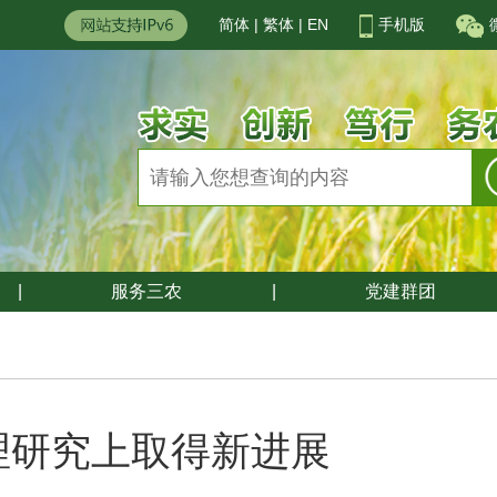
简体
|
繁体
|
EN
手机版
|
服务三农
|
党建群团
理研究上取得新进展