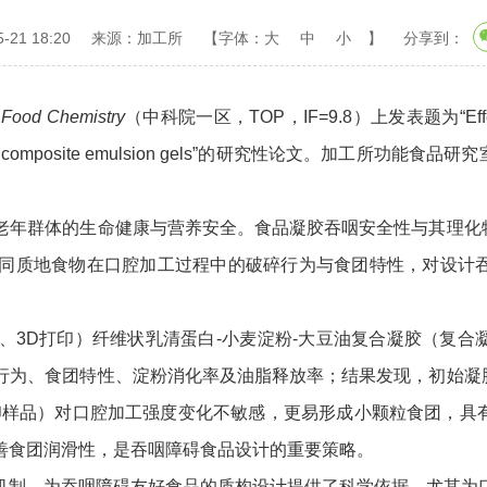
21 18:20
来源：加工所
【字体：
大
中
小
】
分享到：
刊
Food Chemistry
（中科院一区，TOP，IF=9.8）上发表题为“Effects of gel
otein-wheat starch composite emulsion gels”
年群体的生命健康与营养安全。食品凝胶吞咽安全性与其理化特
同质地食物在口腔加工过程中的破碎行为与食团特性，对设计
D打印）纤维状乳清蛋白-小麦淀粉-大豆油复合凝胶（复合
行为、食团特性、淀粉消化率及油脂释放率；结果发现，初始凝
印样品）对口腔加工强度变化不敏感，更易形成小颗粒食团，具
善食团润滑性，是吞咽障碍食品设计的重要策略。
制，为吞咽障碍友好食品的质构设计提供了科学依据，尤其为口