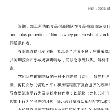
时间：2026-05-
近期，加工所功能食品创新团队在食品领域顶级期
and bolus properties of fibrous whey pr
同通讯作者。
吞咽障碍易引发误吸、窒息甚至营养不良，严重威胁老
共同调控食团形成与营养释放，尚缺乏系统认识。解析不
点。
本团队在前期制备的三种不同硬度（对照、预热处理、3
量、剪切次数（切割水平）和压缩程度下复合凝胶的破碎
导食团流变学行为及淀粉水解程度；软凝胶（尤其3D打
腔加工行为的最关键因素，提示设计增湿型食品配方以改
上述研究揭示了凝胶结构与口腔加工条件的协同作用机