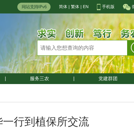
简体
|
繁体
|
EN
手机版
|
服务三农
|
党建群团
华一行到植保所交流