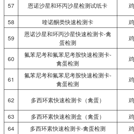
57
恩诺沙星和环丙沙星检测试纸卡
58
喹诺酮类快速检测卡
恩诺沙星和环丙沙星快速检测卡-禽
59
蛋检测
氟苯尼考和氟苯尼考胺快速检测卡-
60
禽蛋检测
氟苯尼考和氟苯尼考胺快速检测卡-
61
禽蛋检测
62
多西环素快速检测卡（禽蛋）
63
多西环素快速检测盒（禽蛋）
64
多西环素快速检测卡-禽蛋检测