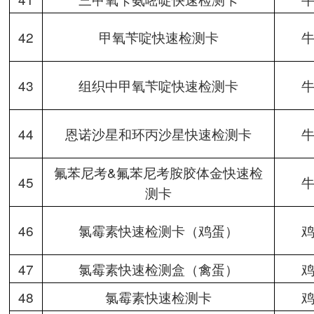
42
甲氧苄啶快速检测卡
43
组织中甲氧苄啶快速检测卡
44
恩诺沙星和环丙沙星快速检测卡
氟苯尼考&氟苯尼考胺胶体金快速检
45
测卡
46
氯霉素快速检测卡（鸡蛋）
47
氯霉素快速检测盒（禽蛋）
48
氯霉素快速检测卡