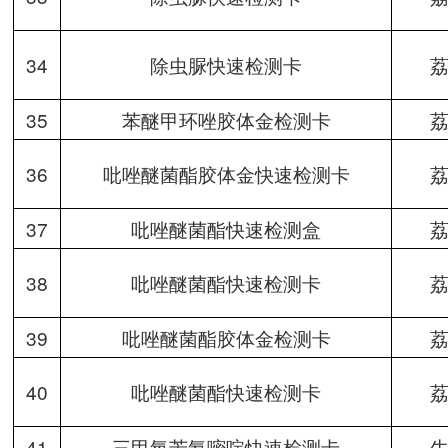
34
除虫脲快速检测卡
35
苯醚甲环唑胶体金检测卡
36
吡唑醚菌酯胶体金快速检测卡
37
吡唑醚菌酯快速检测盒
38
吡唑醚菌酯快速检测卡
39
吡唑醚菌酯胶体金检测卡
40
吡唑醚菌酯快速检测卡
41
三甲氧苄氨嘧啶快速检测卡