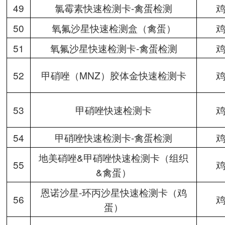
49
氯霉素快速检测卡-禽蛋检测
50
氧氟沙星快速检测盒（禽蛋）
51
氧氟沙星快速检测卡-禽蛋检测
52
甲硝唑（MNZ）胶体金快速检测卡
53
甲硝唑快速检测卡
54
甲硝唑快速检测卡-禽蛋检测
地美硝唑&甲硝唑快速检测卡（组织
55
&禽蛋）
恩诺沙星-环丙沙星快速检测卡（鸡
56
蛋）