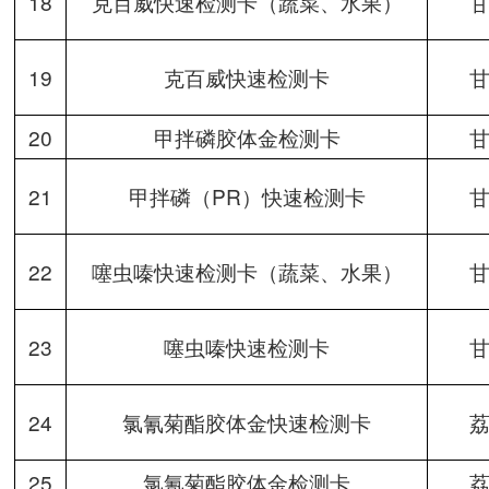
18
克百威快速检测卡（蔬菜、水果）
19
克百威快速检测卡
20
甲拌磷胶体金检测卡
21
甲拌磷（PR）快速检测卡
22
噻虫嗪快速检测卡（蔬菜、水果）
23
噻虫嗪快速检测卡
24
氯氰菊酯胶体金快速检测卡
25
氯氰菊酯胶体金检测卡