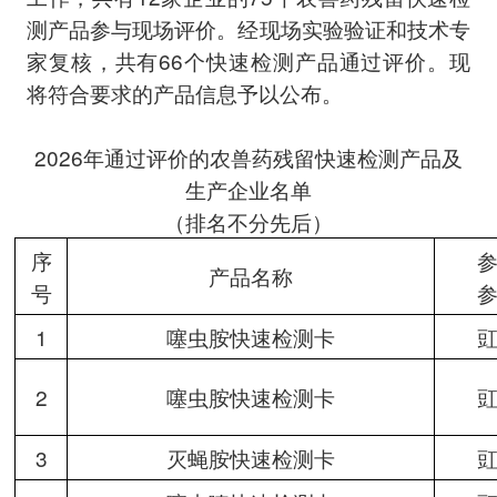
测产品参与现场评价。经现场实验验证和技术专
家复核，共有66个快速检测产品通过评价。现
将符合要求的产品信息予以公布。
2026年通过评价的农兽药残留快速检测产品及
生产企业名单
（排名不分先后）
序
产品名称
号
1
噻虫胺快速检测卡
2
噻虫胺快速检测卡
3
灭蝇胺快速检测卡