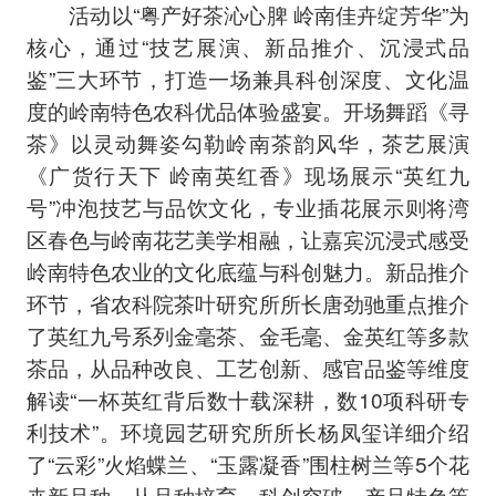
活动以“粤产好茶沁心脾 岭南佳卉绽芳华”为
核心，通过“技艺展演、新品推介、沉浸式品
鉴”三大环节，打造一场兼具科创深度、文化温
度的岭南特色农科优品体验盛宴。开场舞蹈《寻
茶》以灵动舞姿勾勒岭南茶韵风华，茶艺展演
《广货行天下 岭南英红香》现场展示“英红九
号”冲泡技艺与品饮文化，专业插花展示则将湾
区春色与岭南花艺美学相融，让嘉宾沉浸式感受
岭南特色农业的文化底蕴与科创魅力。新品推介
环节，省农科院茶叶研究所所长唐劲驰重点推介
了英红九号系列金毫茶、金毛毫、金英红等多款
茶品，从品种改良、工艺创新、感官品鉴等维度
解读“一杯英红背后数十载深耕，数10项科研专
利技术”。环境园艺研究所所长杨凤玺详细介绍
了“云彩”火焰蝶兰、“玉露凝香”围柱树兰等5个花
卉新品种，从品种培育、科创突破、产品特色等