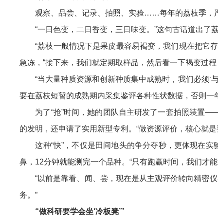
观察、品尝、记录、拍照、实验……每年的荔枝季，严
“一日色变，二日香变，三日味变。”这句古话道出了荔
“荔枝一般情况下是果皮最容易褐变，我们现在把它存到
急冻，“接下来，我们就定期取样品，然后看一下褐变过程
“当大量种质资源和创新种质集中成熟时，我们必须‘与
要在荔枝短暂的成熟期内采集鉴评各种性状数据，否则一
为了“抢”时间，她的团队自主研发了一套拍照装置——
的发明，还申请了实用新型专利。“做资源评价，核心就是
这种“快”，不仅是田间地头的争分夺秒，更体现在实验
鼻，12分钟就能测完一个品种。“只有跑赢时间，我们才
“以前是靠看、闻、尝，现在是从主观评价转向精密仪器
务。”
“做科研要学会坐‘冷板凳’”