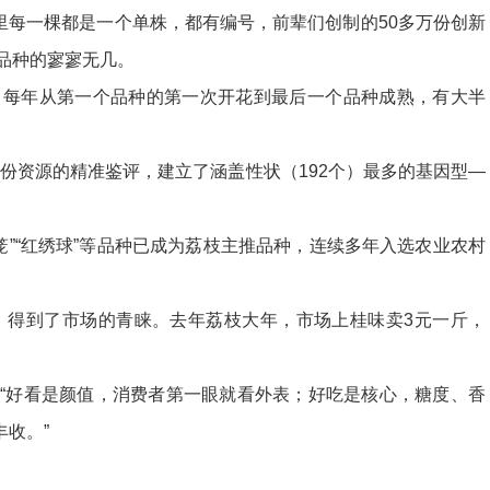
里每一棵都是一个单株，都有编号，前辈们创制的50多万份创新
新品种的寥寥无几。
年，每年从第一个品种的第一次开花到最后一个品种成熟，有大半
份资源的精准鉴评，建立了涵盖性状（192个）最多的基因型—
灯笼”“红绣球”等品种已成为荔枝主推品种，连续多年入选农业农村
好，得到了市场的青睐。去年荔枝大年，市场上桂味卖3元一斤，
“好看是颜值，消费者第一眼就看外表；好吃是核心，糖度、香
收。”