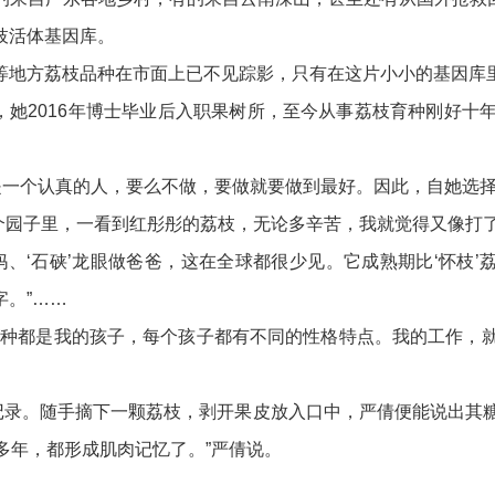
枝活体基因库。
地方荔枝品种在市面上已不见踪影，只有在这片小小的基因库
她2016年博士毕业后入职果树所，至今从事荔枝育种刚好十年
一个认真的人，要么不做，要做就要做到最好。因此，自她选择
个园子里，一看到红彤彤的荔枝，无论多辛苦，我就觉得又像打了
妈、‘石硖’龙眼做爸爸，这在全球都很少见。它成熟期比‘怀枝
。”……
都是我的孩子，每个孩子都有不同的性格特点。我的工作，就
录。随手摘下一颗荔枝，剥开果皮放入口中，严倩便能说出其糖
多年，都形成肌肉记忆了。”严倩说。