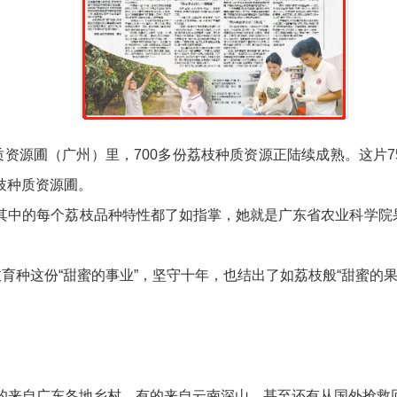
源圃（广州）里，700多份荔枝种质资源正陆续成熟。这片7
枝种质资源圃。
中的每个荔枝品种特性都了如指掌，她就是广东省农业科学院果
种这份“甜蜜的事业”，坚守十年，也结出了如荔枝般“甜蜜的果
自广东各地乡村，有的来自云南深山，甚至还有从国外抢救回