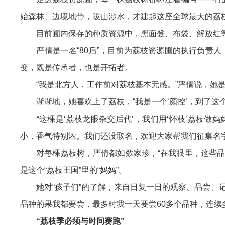
始森林、边境地带，跋山涉水，才建起这座全球最大的荔
目前圃内保存的种质资源中，黑面登、布袋、解放红等
严倩是一名“80后”，目前为荔枝资源圃的执行负责人，
变，既是传承者，也是开拓者。
“我是北方人，工作前对荔枝基本无感。”严倩说，她是
渐渐地，她喜欢上了荔枝，“我是一个‘颜控’，到了这
“这棵是‘荔枝龙眼杂交后代’，我们用‘怀枝’荔枝做妈
小，香气特别浓。我们还没取名，欢迎大家帮我们征集名字
对每棵荔枝树，严倩都如数家珍，“在我眼里，这些品种
是这个“荔枝王国”里的“妈妈”。
她对“孩子们”的了解，来自日复一日的观察、品尝、记
品种的果我都要尝，最多时我一天要尝60多个品种，连续
“荔枝季必须与时间赛跑”