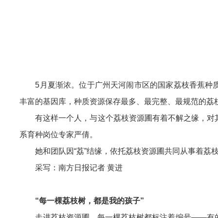
5月夏渐浓。位于广州天河闹市区的国家荔枝香蕉种质资
丰富的基因库，种质资源保存最多、最完整、最规范的荔
有这样一个人，与这个荔枝资源圃有着不解之缘，对其
系育种岗位专家严倩。
她和团队因“荔”结缘，依托荔枝资源圃共同从事着荔枝育
采写：南方日报记者 黄进
“每一棵荔枝树，都是我的孩子”
走进荔枝资源圃，每一棵荔枝树都标注着编号——有的来