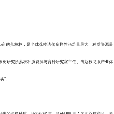
5亩的荔枝林，是全球荔枝遗传多样性涵盖量最大、种质资源最
树研究所荔枝种质资源与育种研究室主任、省荔枝龙眼产业体
实”。
来的珍稀种质。历经60多年，科研团队深入各地荔枝产区、原