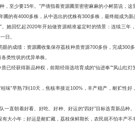
，至少要15年。”严倩指着资源圃里密密麻麻的小树苗说，这
年圃的有4000多株，从中选出的优株有300多株，最终能成为
”。她回忆起2020年开始做资源精准鉴定时的情景：连续三
复一日。
成绩：资源圃收集保存荔枝种质资源700多份，完成300多
有各类性状的优异单株。
枝种质已经获得新品种权，前期经筛选培育成的“仙进奉”“凤山红
味”早熟7到10天，焦核率接近100%，丰产稳产，耐贮性
直朝着好看、好吃、好种、好运的“四好”目标选育新品种。
没有大小年；好运是耐贮藏，荔枝保鲜期长，农民就不怕丰产不丰