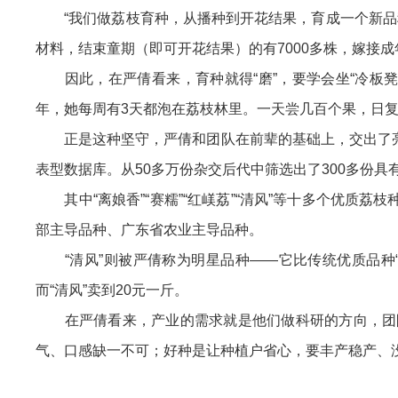
“我们做荔枝育种，从播种到开花结果，育成一个新品种
材料，结束童期（即可开花结果）的有7000多株，嫁接成
因此，在严倩看来，育种就得“磨”，要学会坐“冷板凳
年，她每周有3天都泡在荔枝林里。一天尝几百个果，日
正是这种坚守，严倩和团队在前辈的基础上，交出了亮眼的
表型数据库。从50多万份杂交后代中筛选出了300多份具
其中“离娘香”“赛糯”“红嵄荔”“清风”等十多个优质荔
部主导品种、广东省农业主导品种。
“清风”则被严倩称为明星品种——它比传统优质品种“桂
而“清风”卖到20元一斤。
在严倩看来，产业的需求就是他们做科研的方向，团队一
气、口感缺一不可；好种是让种植户省心，要丰产稳产、