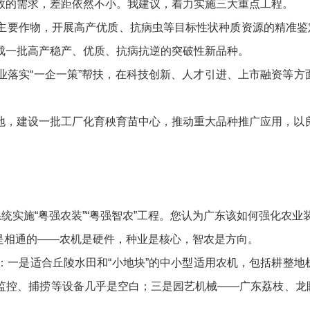
的需求，差距依然不小。我建议，着力实施三大重点工程。
作物，开展高产优质、抗病虫等目标性状种质资源的精准鉴定和
成一批高产稳产、优质、抗病抗逆的突破性新品种。
实“一企一策”帮扶，在科技创新、人才引进、上市融资等方
。
，建设一批工厂化育秧育苗中心，推动重大品种推广应用，以良
实施“粤强农装”“粤强智农”工程。您认为广东该如何强化农业
程是相通的——农机是硬件，种业是核心，智农是方向。
是适合丘陵水田和“小地块”的中小型适用农机，包括耕整地
监控、捕捞等设备几乎是空白；三是园艺机械——广东荔枝、龙