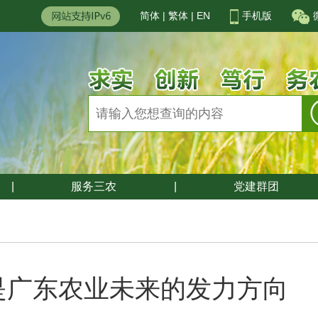
简体
|
繁体
|
EN
手机版
|
服务三农
|
党建群团
是广东农业未来的发力方向