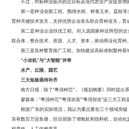
不过，对标种业振兴的总目标及现代农业产业提质增效
第一是种业创新工程。围绕水稻、鲜食玉米、荔枝等主要
育种关键技术攻关，支持优势企业牵头联合育种攻关，育
第二是种业企业扶优工程。对入选国家种业阵型的企业落
联合体，整合技术、资源、人才、资本，推动商业化育种
第三是良种繁育推广工程。加快建设高标准制繁种基地
“小农机”与“大智能”并举
水产、丘陵、园艺
三大短板亟待补齐
南方日报：除了“粤强种芯”，《规划纲要》同时提出系统
廖森泰：“粤强种芯”“粤强农装”“粤强智农”这三大工
根据广东的实际情况，我认为重点要在三个领域突破：一
东有数百万亩鱼塘，但目前除了增氧机和投料机，自动化
程度低，人工依赖度高。