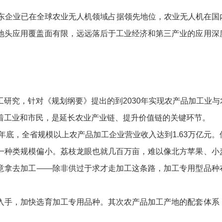
业已在全球农业无人机领域占据领先地位，农业无人机在国内市
地头应用覆盖面有限，远远落后于工业经济和第三产业的应用深
究，针对《规划纲要》提出的到2030年实现农产品加工业与农
工业和市民，是延长农业产业链、提升价值链的关键环节。
底，全省规模以上农产品加工企业营业收入达到1.63万亿元
种类规模偏小。荔枝龙眼也就几百万亩，难以像北方苹果、小麦
意拿去加工——除非供过于求才走加工这条路，加工专用型品种
手，加快选育加工专用品种。其次农产品加工产地的配套体系，