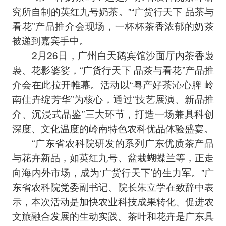
究所自制的英红九号奶茶。”“广货行天下 品茶与
看花”产品推介会现场，一杯杯茶香浓郁的奶茶
被递到嘉宾手中。
2月26日，广州白天鹅宾馆沙面厅内茶香袅
袅、花影婆娑，“广货行天下 品茶与看花”产品推
介会在此拉开帷幕。活动以“粤产好茶沁心脾 岭
南佳卉绽芳华”为核心，通过“技艺展演、新品推
介、沉浸式品鉴”三大环节，打造一场兼具科创
深度、文化温度的岭南特色农科优品体验盛宴。
“广东省农科院研发的系列广东优质茶产品
与花卉新品，如英红九号、盆栽蝴蝶兰等，正走
向海内外市场，成为‘广货行天下’的生力军。”广
东省农科院党委副书记、院长朱立学在致辞中表
示，本次活动是加快农业科技成果转化、促进农
文旅融合发展的生动实践。茶叶和花卉是广东具