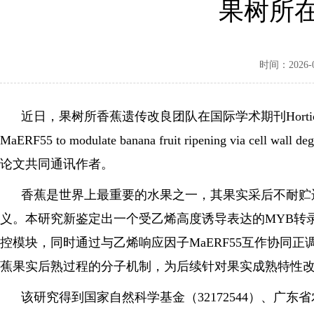
果树所
时间：2026-02
近日，果树所香蕉遗传改良团队在国际学术期刊Horticulture Res
MaERF55 to modulate banana fruit ripe
论文共同通讯作者。
香蕉是世界上最重要的水果之一，其果实采后不耐贮运
义。本研究新鉴定出一个受乙烯高度诱导表达的MYB转录
控模块，同时通过与乙烯响应因子MaERF55互作协同正
蕉果实后熟过程的分子机制，为后续针对果实成熟特性
该研究得到国家自然科学基金（32172544）、广东省农