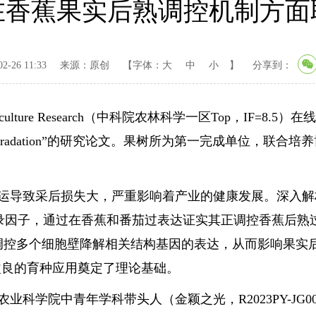
在香蕉果实后熟调控机制方面
-26 11:33
来源：原创
【字体：
大
中
小
】
分享到：
earch（中科院农林科学一区Top，IF=8.5）在线发表题为“The 
ning via cell wall degradation”的研究论文。果
导致采后损失大，严重影响着产业的健康发展。深入解
因子，通过在香蕉和番茄过表达证实其正调控香蕉后熟过程
调控多个细胞壁降解相关结构基因的表达，从而影响果实后熟过
改良的育种应用奠定了理论基础。
业科学院中青年学科带头人（金颖之光，R2023PY-JG0