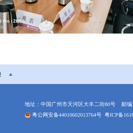
接
地址：中国广州市天河区大丰二街80号 邮编：5
粤公网安备44010602013764号
粤ICP备161