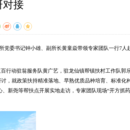
研对接
树所党委书记钟小雄、副所长黄童焱带领专家团队一行7人
百行动驻翁服务队黄广艺，驻龙仙镇帮镇扶村工作队郭
研讨，就政策扶持精准落地、早熟优质品种培育、标准化
心、新尧等帮扶点开展实地走访，专家团队现场“开方抓药
。