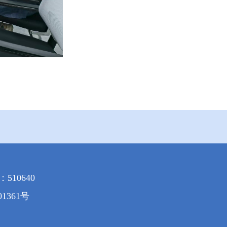
10640
01361号