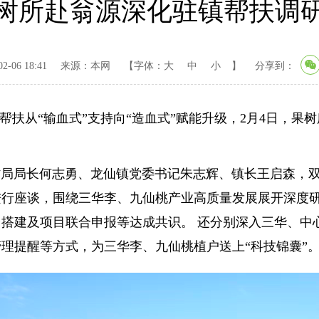
树所赴翁源深化驻镇帮扶调
-06 18:41
来源：本网
【字体：
大
中
小
】
分享到：
扶从“输血式”支持向“造血式”赋能升级，2月4日，果
局长何志勇、龙仙镇党委书记朱志辉、镇长王启森，双
进行座谈，围绕三华李、九仙桃产业高质量发展展开深度
搭建及项目联合申报等达成共识。 还分别深入三华、中
理提醒等方式，为三华李、九仙桃植户送上“科技锦囊”