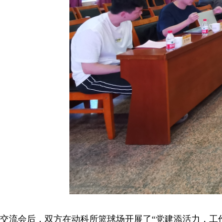
交流会后，双方在动科所篮球场开展了“党建添活力，工