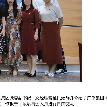
牧集团党委副书记、总经理曾征民致辞并介绍了广垦集团
建工作报告；最后与会人员进行自由交流。