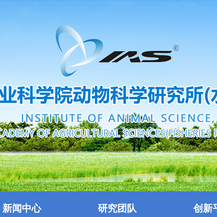
新闻中心
研究团队
创新