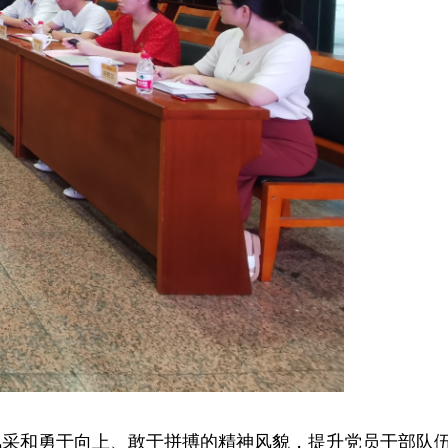
风采和勇于向上、敢于拼搏的精神风貌，提升党员干部队