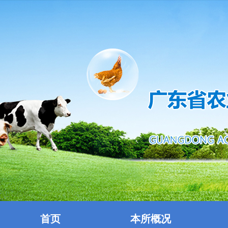
首页
本所概况