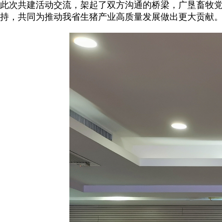
此次共建活动交流，架起了双方沟通的桥梁，广垦畜牧
持，共同为推动我省生猪产业高质量发展做出更大贡献