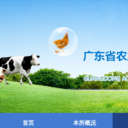
首页
本所概况