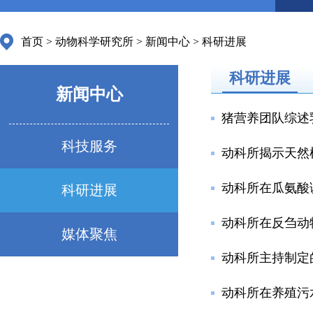
首页
>
动物科学研究所
>
新闻中心
>
科研进展
科研进展
新闻中心
猪营养团队综述
科技服务
动科所揭示天然
动科所在瓜氨酸
科研进展
动科所在反刍动
媒体聚焦
动科所主持制定
动科所在养殖污