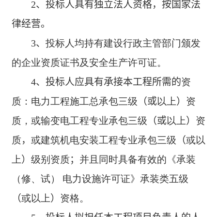
2
、投标人具有独立法人资格，按国家法
律经营。
3
、
投标人均持有建设行政主管部门颁发
的企业资质证书及安全生产许可证。
4
、投标人应具有承接本工程所需的
资
质：电力工程施工总承包三级
（
或
以上
）
资
质，或输变电工程专业承包三级
（
或
以上
）
资
质
，
或建筑机电安装工程专业承包三级
（
或以
上
）
级别资质
；
并且同时具备有效的《承装
（修、试） 电力设施许可证》承装类五级
（
或以上
）
资格。