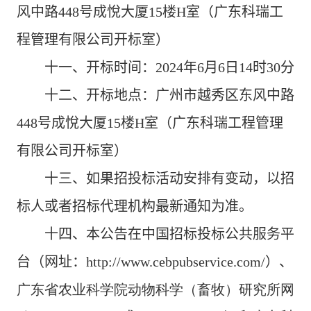
风中路
448
号成悅大厦
15
楼
H
室
（
广东科瑞工
程管理有限公司
开标室
）
十
一
、开标时间：
2024
年
6
月
6
日
14
时
30
分
十
二
、开标地点：
广州市越秀区东风中路
448
号成悅大厦
15
楼
H
室
（
广东科瑞工程管理
有限公司
开标室
）
十
三
、如果招投标活动安排有变动，以招
标人或者招标代理机构最新通知为准。
十
四
、
本公告在中国招标投标公共服务平
台（网址：
http://www.cebpubservice.com/
）
、
广东省农业科学院动物科学（畜牧）研究所网