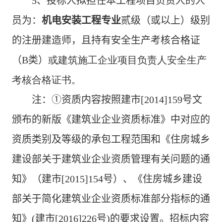
5
、投标人拟担任本工程项目负责人的人
员为：
机电安装工程专业
贰级
（
或以上
）
级别
的注册建造师
，
且
持有安全生产考核合格证
（
B
类）
或建筑施工企业项目负责人安全生产
考核合格证书。
注：①资质内容按照建市
[2014]159
号文
颁布的新版《建筑业企业资质标准》中对应的
资质类别及等级的承包工程范围和《住房城乡
建设部关于建筑业企业资质管理有关问题的通
知》（建市
[2015]154
号）、《住房城乡建设
部关于简化建筑业企业资质标准部分指标的通
知》
(
建市
[2016]226
号
)
的要求设置。招标内容