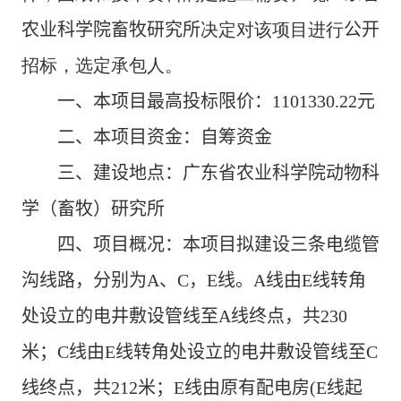
农业科学院畜牧研究所
决定对该项目进行
公开
招标，选定承包人。
一、
本项目
最高投标限价
：
1101330.22
元
二、
本项目资金：自筹资金
三、
建设地点：
广东省农业科学院动物科
学（畜牧）
研究所
四、
项目概况：
本项目拟
建设三条电缆管
沟线路，
分别为
A
、
C
，
E
线。
A
线由
E
线转角
处设立的电井敷设管线至
A
线终点，共
230
米；
C
线由
E
线转角处设立的电井敷设管线至
C
线终点，共
212
米；
E
线由原有配电房
(E
线起