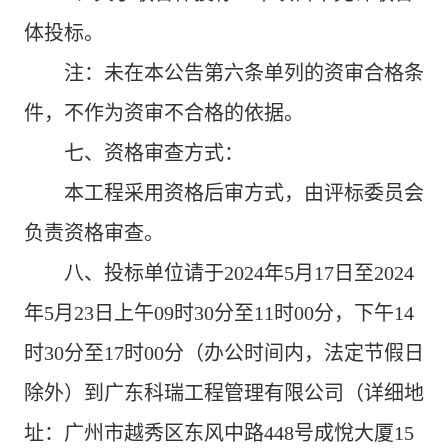
体投标。
注：未在
本公告
第六条单列的资审合格条
件，不作为资审不合格的依据。
七、资格审查方式：
本工程采用资格后审方式，由评标委员会
负责资格审查。
八、
投标
单位请于
2024
年
5
月
17
日
至
2024
年
5
月
23
日上午
09
时
30
分至
11
时
00
分
，
下午
14
时
30
分至
17
时
00
分
（办公时间内，法定节假日
除外）到
广东科瑞工程管理有限公司
（详细地
址：
广州市越秀区东风中路
448
号成悅大厦
15