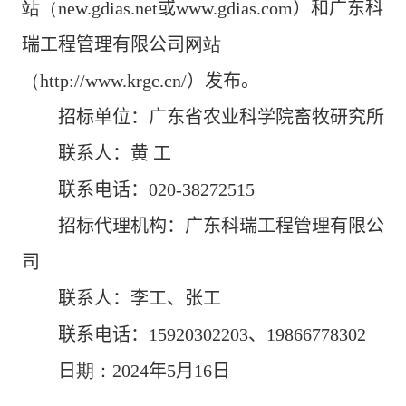
站（
new.gdias.net
或
www.gdias.com
）
和
广东科
瑞工程管理有限公司
网站
（http://www.krgc.cn/
）
发布。
招标单位：
广东省农业科学院畜牧研究所
联系人：
黄 工
联系电话：
020-38272515
招标代理
机构
：
广东科瑞工程管理有限公
司
联系人：
李工
、张工
联系电话：
15920302203
、
19866778302
日
期：
2024
年
5
月
16
日