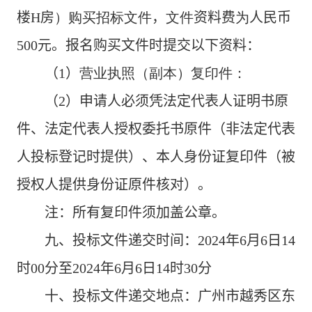
楼
H
房
）购买招标文件
，
文件
资料费
为
人民币
500
元
。报名购买文件时
提交以下资料：
（
1
）
营业执照（副本）复印件：
（
2
）申请人必须凭法定代表人证明书原
件、法定代表人授权委托书原件（非法定代表
人投标登记时提供）、本人身份证复印件（被
授权人提供身份证原件核对）
。
注：所有复印件须加盖公章。
九
、
投标文件递交时间：
2024
年
6
月
6
日
14
时
00
分至
2024
年
6
月
6
日
14
时
30
分
十
、投标文件递交地点：
广州市越秀区东