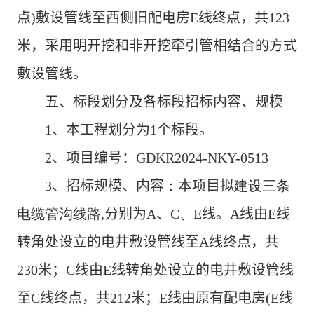
点
)
敷设管线至西侧旧配电房
E
线终点，共
123
米，
采用明开挖和非开挖牵引管相结合的方式
敷设管线
。
五、
标段划分及各标段招标内容、规模
1
、本工程划分为
1
个标段。
2
、项目编号：
GDKR2024-NKY-0513
3
、招标规模
、内容
：
本项目拟
建设三条
电缆管沟线路,
分别为
A
、
C、E
线。
A
线由
E
线
转角处设立的电井敷设管线至
A
线终点，共
230
米；
C
线由
E
线转角处设立的电井敷设管线
至
C
线终点，共
212
米；
E
线由原有配电房
(E
线