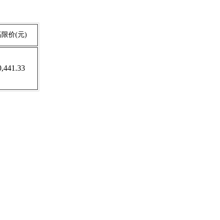
高限价
(元)
0,441.33