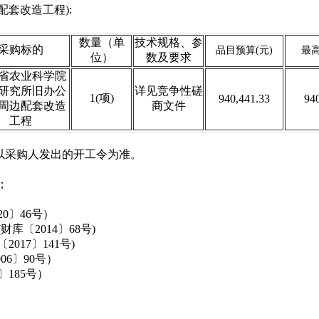
套改造工程):
数量（单
技术规格、参
采购标的
品目预算
(元)
最
位）
数及要求
省农业科学院
研究所旧办公
详见竞争性磋
1(项)
940,441.33
94
周边配套改造
商文件
工程
期以采购人发出的开工令为准。
；
0〕46号）
〔2014〕68号)
17〕141号)
6〕90号）
185号）