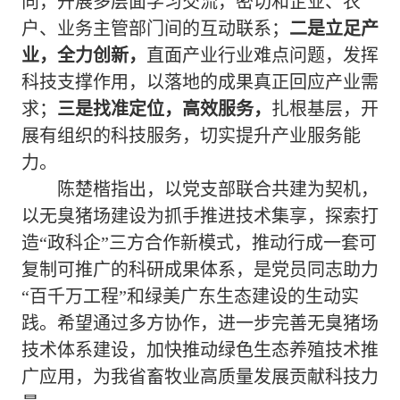
向，
开展多层面学习交流，
密切和企业、农
户、业务主管部门间的
互动联系
；
二是
立足产
业，全力创新，
直面
产业行业难点问题，发挥
科技支撑作用，以落地的成果真正回应产业需
求；
三是
找准定位，
高效服务
，
扎根基层，开
展有组织的科技服务，切实
提升产业服务能
力。
陈楚楷
指出
，
以党支部
联合共建为契机，
以无臭猪场建设为抓手推进技术集享，探索打
造“政科企”三方合作
新
模式，推动行成一套可
复制可推广的科研成果体系，
是党员同志
助力
“百千万工程”和绿美广东生态建设的
生动
实
践。
希望通过多方协作，进一步完善无臭猪场
技术体系建设，加快推动绿色生态养殖技术推
广应用，为我省畜牧业高质量发展贡献科技力