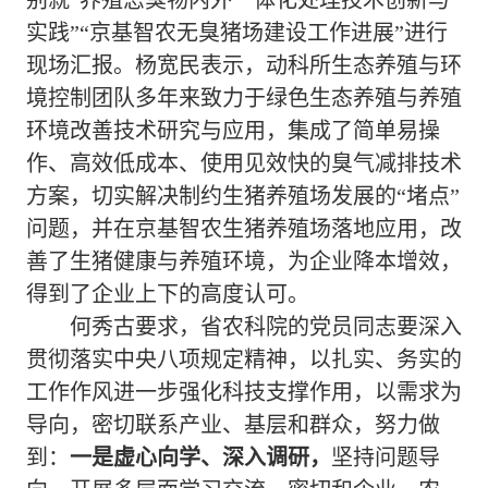
实践”
“京基智农无臭猪场建设工作进展”
进行
现场
汇报
。杨宽民
表示，
动科所生态养殖与环
境控制团队多年来致力于绿色生态养殖与养殖
环境改善技术研究与应用，集成了简单易操
作、高效低成本、使用见效快的臭气减排技术
方案，切实解决制约生猪养殖场发展的“堵点”
问题
，
并在京基智农生猪养殖场落地应用，改
善了生猪健康与养殖环境，为企业降本增效，
得到了企业
上下的
高度认可。
何秀古
要求，
省农科院的党员同志要
深入
贯彻落实中央八项规定精神，以扎实、务实的
工作作风进一步强化科技支撑作用，以需求为
导向，密切联系产业、基层和群众
，努力做
到：
一是虚心向学、深入调研
，
坚持问题导