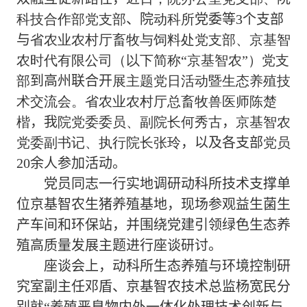
科技合作部党支部
、
院
动科所
党委等
3
个支部
与
省农业农村厅畜牧与饲料处党支部、京基智
农时代有限公司（以下简称“京基智农”）党支
部
到高州联合开
展主题党日活动暨生态养殖技
术交流会。省农业农村厅总畜牧兽医师陈楚
楷
，
我
院党委委员、副院长何秀古
，
京基智农
党委副书记、执行院长张玲
，以及各支部
党员
20
余人参加
活动
。
党员同志一行实地调研动科所技术支撑单
位
京基智农
生猪
养殖基地，现场参观益生菌生
产车间和环保站
，
并围绕
党建引领绿色生态养
殖高质量发展
主题进行座谈研讨
。
座谈会上，动科所生态养殖与环境控制研
究室副主任邓盾、
京基智农
技术总监
杨宽民
分
别就“养殖恶臭物内外一体化处理技术创新与