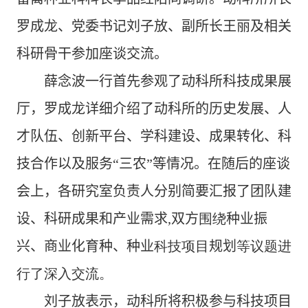
罗成龙、党委书记刘子放、副所长王丽及相关
科研骨干
参加座谈
交流
。
薛念波一行首先参观了动科所科技成果展
厅，
罗成龙
详细
介绍了动科
所
的
历史发展、人
才队伍、创新平台、学科建设、成果转化、科
技合作
以
及服务“三农”等
情况。在随后的
座谈
会上，各
研究室
负责人分别
简要
汇报了
团队建
设、科研成果和产业需求
,
双方
围绕
种业振
兴、商业化育种、种业
科技项目
规划
等议题进
行了深入交流。
刘子
放表示，动科所将积极参与科技项目