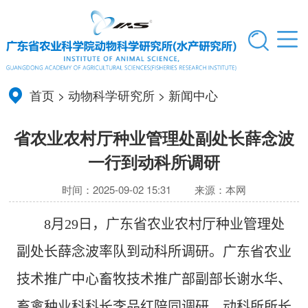
首页
>
动物科学研究所
>
新闻中心
省农业农村厅种业管理处副处长薛念波
一行到动科所调研
时间：2025-09-02 15:31
来源：本网
8
月
2
9
日，
广东
省农业农村厅种业管理处
副处长薛念波率队到
动科
所调研。广东省农业
技术推广中心畜牧技术推广部副部长
谢水华
、
畜禽种业科科长
李品红
陪同调研。动科所
所长