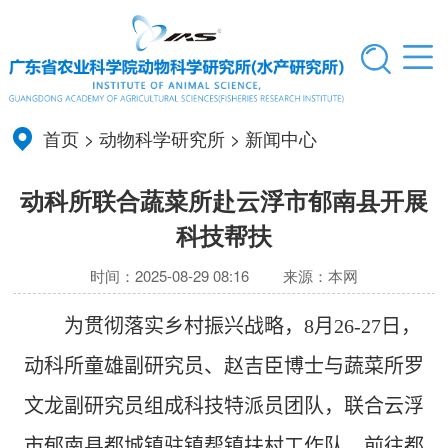
首页
>
动物科学研究所
>
新闻中心
动科所联合蔬菜所赴云浮市郁南县开展
科技帮扶
时间：2025-08-29 08:16
来源：本网
为贯彻落实乡村振兴战略，
8
月
26-27
日，
动科所
童雄副研究员、赵吉臣博士
与
蔬菜所罗
文龙副研究员组成科技特派员团队，联合
云浮
市
郁南县都城镇驻镇
帮镇扶村
工作队，前往都