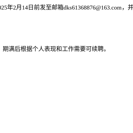
025
年2
月14日前发至邮箱
dks61368876@163.com
，
，期满后根据个人表现和工作需要可续聘。