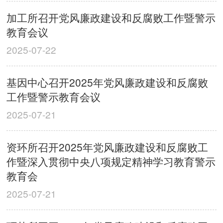
加工所召开党风廉政建设和反腐败工作暨警示
教育会议
2025-07-22
基因中心召开2025年党风廉政建设和反腐败
工作暨警示教育会议
2025-07-21
资环所召开2025年党风廉政建设和反腐败工
作暨深入贯彻中央八项规定精神学习教育警示
教育会
2025-07-21